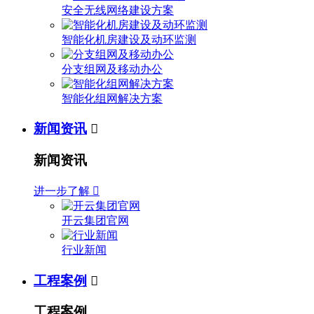
安全无线网络建设方案
智能化机房建设及动环监测
分支组网及移动办公
智能化组网解决方案
新闻资讯

新闻资讯
进一步了解

开云集团官网
行业新闻
工程案例

工程案例