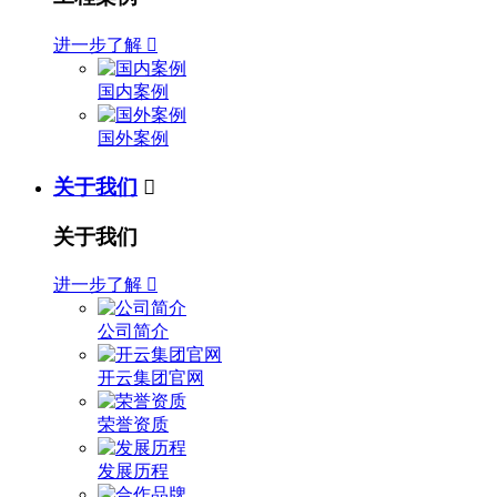
进一步了解

国内案例
国外案例
关于我们

关于我们
进一步了解

公司简介
开云集团官网
荣誉资质
发展历程