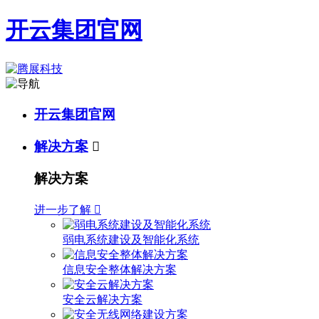
开云集团官网
开云集团官网
解决方案

解决方案
进一步了解

弱电系统建设及智能化系统
信息安全整体解决方案
安全云解决方案