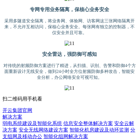
专网专用业务隔离，保核心业务安全
采用多隧道安全隔离，将业务网、体验网、访客网这三张网络隔离开
来，不允许互相访问，保核心业务安全。每张网有独立的控制器，不
仅安全并且可靠。
安全雷达，强防御可感知
对传统的射频防御方案进行了精进，从扫描、识别、告警和防御4个方
面重新设计无线安全，做到24小时全方位射频防御多种攻击，智能安
全分析，办公网络安全可视可知。
扫二维码用手机看
开云集团官网
解决方案
弱电系统建设及智能化系统
信息安全整体解决方案
安全云解
决方案
安全无线网络建设方案
智能化机房建设及动环监测
分
支组网及移动办公
智能化组网解决方案